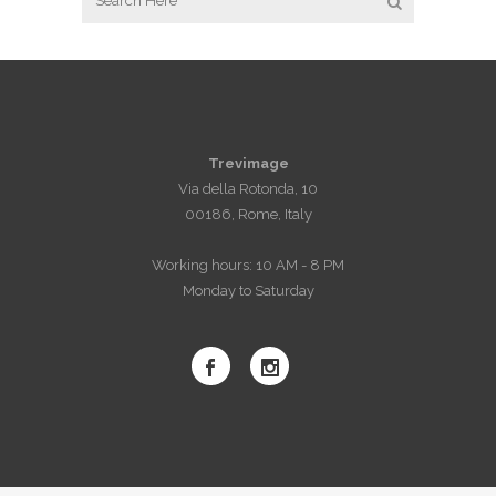
Trevimage
Via della Rotonda, 10
00186, Rome, Italy
Working hours: 10 AM - 8 PM
Monday to Saturday