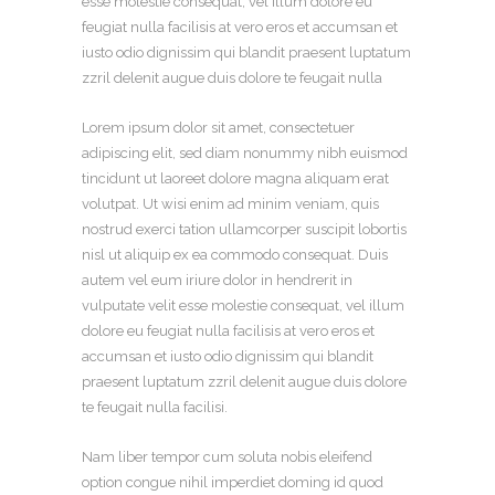
esse molestie consequat, vel illum dolore eu
feugiat nulla facilisis at vero eros et accumsan et
iusto odio dignissim qui blandit praesent luptatum
zzril delenit augue duis dolore te feugait nulla
Lorem ipsum dolor sit amet, consectetuer
adipiscing elit, sed diam nonummy nibh euismod
tincidunt ut laoreet dolore magna aliquam erat
volutpat. Ut wisi enim ad minim veniam, quis
nostrud exerci tation ullamcorper suscipit lobortis
nisl ut aliquip ex ea commodo consequat. Duis
autem vel eum iriure dolor in hendrerit in
vulputate velit esse molestie consequat, vel illum
dolore eu feugiat nulla facilisis at vero eros et
accumsan et iusto odio dignissim qui blandit
praesent luptatum zzril delenit augue duis dolore
te feugait nulla facilisi.
Nam liber tempor cum soluta nobis eleifend
option congue nihil imperdiet doming id quod