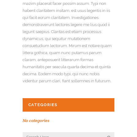
mazim placerat facer possim assum. Typi non
habent claritatem insitam; est usus legentis in iis
qui facit eorum claritatem. Investigationes
demonstraverunt lectores legere me lius quod ii
legunt saepius. Claritas est etiam processus
dynamicus, qui sequitur mutationem
consuetudium lectorum. Mirum est notare quam
littera gothica, quam nunc putamus parum
claram, anteposuerit litterarum formas
humanitatis per seacula quarta decima et quinta
decima. Eodem modo typi, qui nunc nobis
videntur parum clari, fiant sollemnes in futurum.
CATEGORIES
No categories