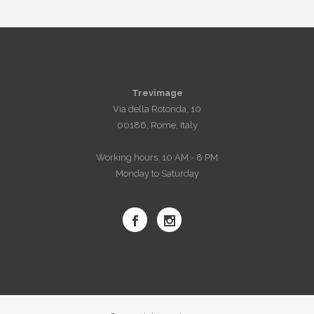
Trevimage
Via della Rotonda, 10
00186, Rome, Italy
Working hours: 10 AM - 8 PM
Monday to Saturday