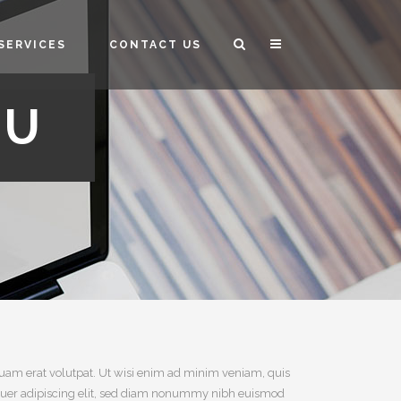
SERVICES
CONTACT US
NU
uam erat volutpat. Ut wisi enim ad minim veniam, quis
tetuer adipiscing elit, sed diam nonummy nibh euismod