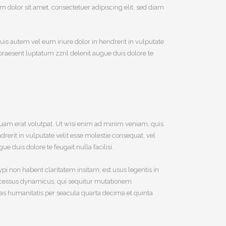
m dolor sit amet, consectetuer adipiscing elit, sed diam
is autem vel eum iriure dolor in hendrerit in vulputate
t praesent luptatum zzril delenit augue duis dolore te
uam erat volutpat. Ut wisi enim ad minim veniam, quis
rerit in vulputate velit esse molestie consequat, vel
e duis dolore te feugait nulla facilisi.
 non habent claritatem insitam; est usus legentis in
 processus dynamicus, qui sequitur mutationem
s humanitatis per seacula quarta decima et quinta