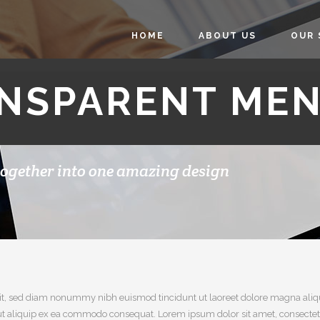
HOME
ABOUT US
OUR 
NSPARENT ME
together into one amazing design
lit, sed diam nonummy nibh euismod tincidunt ut laoreet dolore magna aliq
isl ut aliquip ex ea commodo consequat. Lorem ipsum dolor sit amet, consec