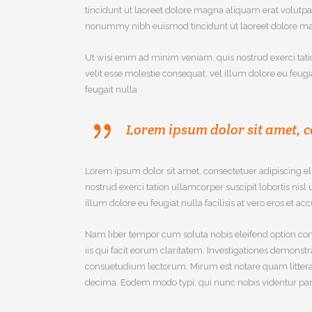
tincidunt ut laoreet dolore magna aliquam erat volutpat
nonummy nibh euismod tincidunt ut laoreet dolore ma
Ut wisi enim ad minim veniam, quis nostrud exerci tati
velit esse molestie consequat, vel illum dolore eu feugi
feugait nulla
Lorem ipsum dolor sit amet, c
Lorem ipsum dolor sit amet, consectetuer adipiscing e
nostrud exerci tation ullamcorper suscipit lobortis nis
illum dolore eu feugiat nulla facilisis at vero eros et a
Nam liber tempor cum soluta nobis eleifend option con
iis qui facit eorum claritatem. Investigationes demonst
consuetudium lectorum. Mirum est notare quam littera
decima. Eodem modo typi, qui nunc nobis videntur paru