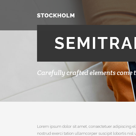
SEMITRA
Carefully crafted elements come 
Lorem ipsum dolor sit amet, consectetuer adipiscing e
nostrud exerci tation ullamcorper suscipit lobortis n