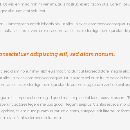
. Ut wisi enim ad minim veniam, quis nostrud exerci tation ulla. Lorem ipsu
gna aliquam erat volutpat.
on ullamcorper suscipit lobortis nisl ut aliquip ex ea commodo consequat. Du
at nulla facilisis at vero eros et accumsan et iusto odio dignissim qui blandi
onsectetuer adipiscing elit, sed diam nonum.
lit, sed diam nonummy nibh euismod tincidunt ut laoreet dolore magna aliq
l ut aliquip ex ea commodo consequat. Duis autem vel eum iriure dolor in hend
ccumsan et iusto odio dignissim qui blandit praesent luptatum zzril delenit augu
gue nihil imperdiet doming id quod mazim placerat facer possim assum. Typi
raverunt lectores legere me lius quod ii legunt saepius. Claritas est etiam
 gothica, quam nunc putamus parum claram, anteposuerit litterarum forma
m clari, fiant sollemnes in futurum.